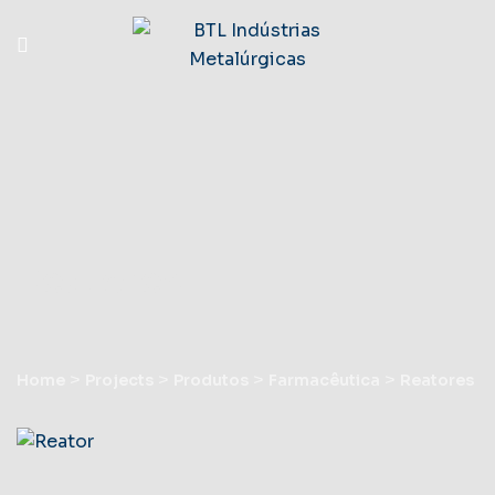
Reatores
>
>
>
>
Home
Projects
Produtos
Farmacêutica
Reatores