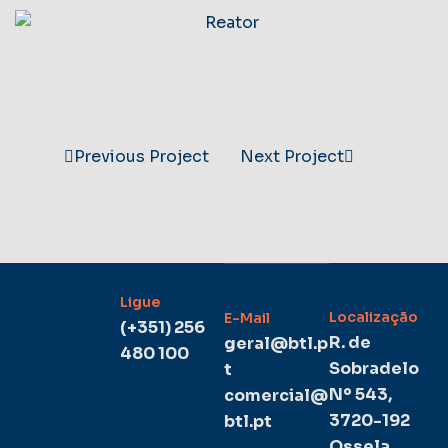
Previous Project
Next Project
Ligue
Localização
E-Mail
(+351) 256
R. de
geral@btl.p
480 100
Sobradelo
t
Nº 543,
comercial@
3720-192
btl.pt
Ossela