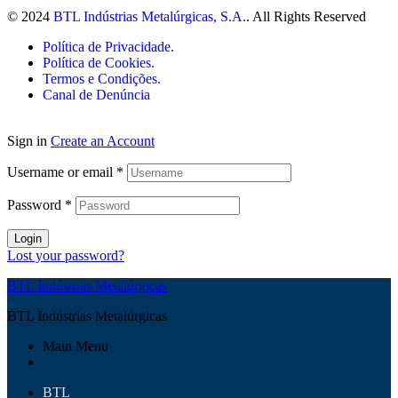
© 2024
BTL Indústrias Metalúrgicas, S.A.
. All Rights Reserved
Política de Privacidade.
Política de Cookies.
Termos e Condições.
Canal de Denúncia
Sign in
Create an Account
Username or email
*
Password
*
Login
Lost your password?
BTL Indústrias Metalúrgicas
BTL Indústrias Metalúrgicas
Main Menu
BTL