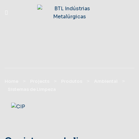
Sistemas De Limpeza
>
>
>
>
Home
Projects
Produtos
Ambiental
Sistemas de Limpeza