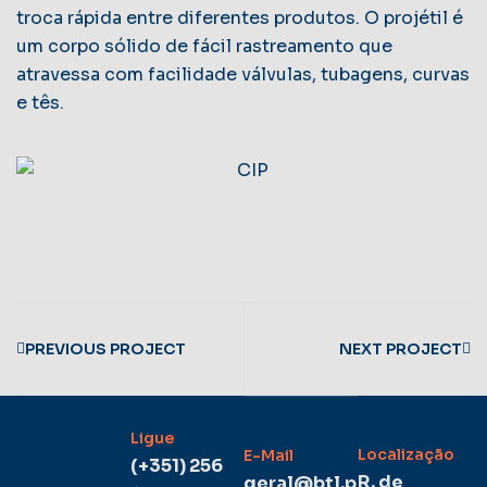
troca rápida entre diferentes produtos. O projétil é
um corpo sólido de fácil rastreamento que
atravessa com facilidade válvulas, tubagens, curvas
e tês.
PREVIOUS PROJECT
NEXT PROJECT
Ligue
Localização
E-Mail
(+351) 256
R. de
geral@btl.p