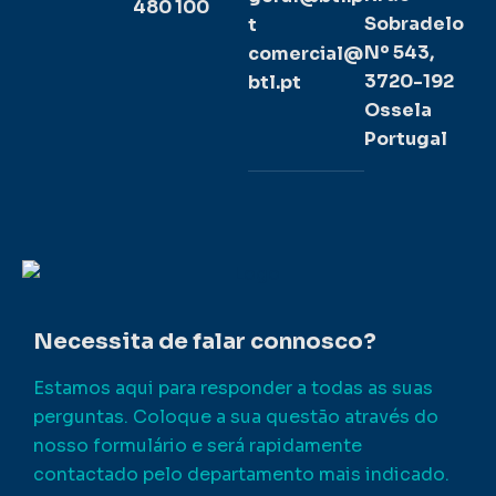
480 100
Sobradelo
t
Nº 543,
comercial@
3720-192
btl.pt
Ossela
Portugal
Necessita de falar connosco?
Estamos aqui para responder a todas as suas
perguntas. Coloque a sua questão através do
nosso formulário e será rapidamente
contactado pelo departamento mais indicado.