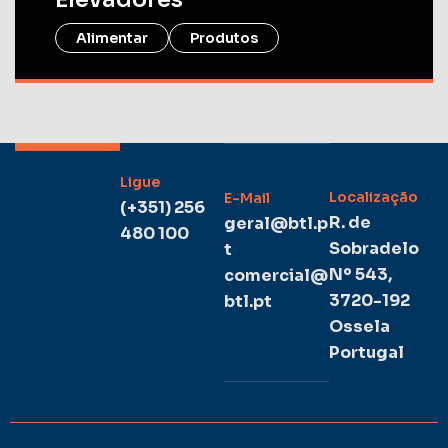
Alimentar
Produtos
Ligue
Localização
E-Mail
(+351) 256
R. de
geral@btl.p
480 100
Sobradelo
t
Nº 543,
comercial@
3720-192
btl.pt
Ossela
Portugal