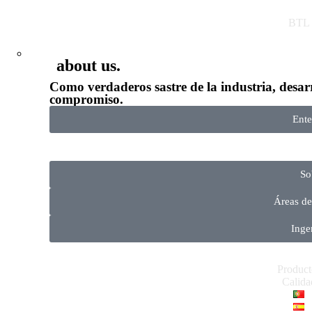
BTL
about us.
Como verdaderos sastre de la industria, desarr
compromiso.
Ente
So
Áreas d
Inge
Product
Calida