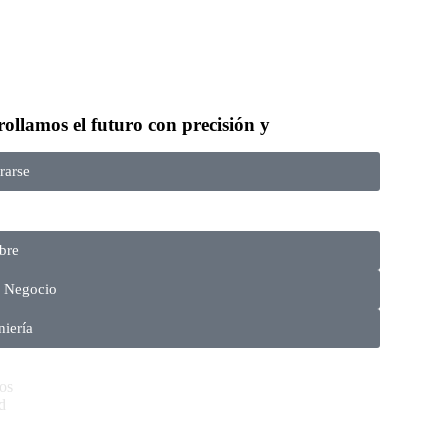
ollamos el futuro con precisión y
rarse
bre
e Negocio
niería
os
d