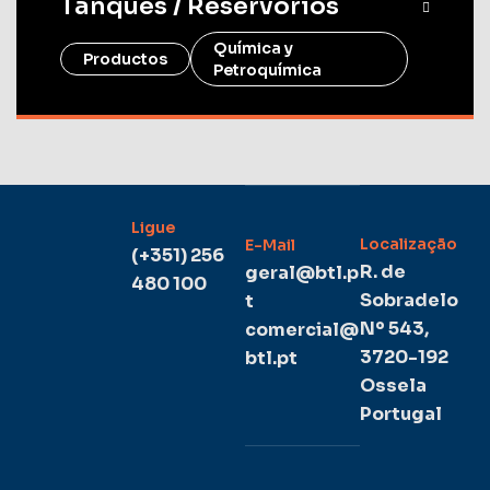
Tanques / Reservorios
Química y
Productos
Petroquímica
Ligue
Localização
E-Mail
(+351) 256
R. de
geral@btl.p
480 100
Sobradelo
t
Nº 543,
comercial@
3720-192
btl.pt
Ossela
Portugal