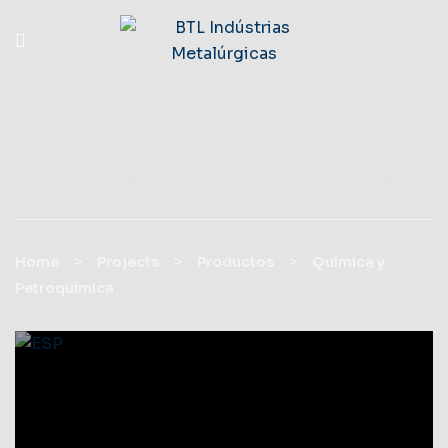
Química Y Petroquímica
>
>
>
Home
Projects
Productos
Química y
Petroquímica